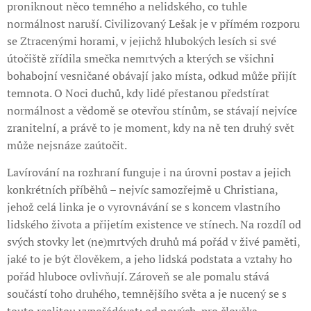
proniknout něco temného a nelidského, co tuhle
normálnost naruší. Civilizovaný Lešak je v přímém rozporu
se Ztracenými horami, v jejichž hlubokých lesích si své
útočiště zřídila smečka nemrtvých a kterých se všichni
bohabojní vesničané obávají jako místa, odkud může přijít
temnota. O Noci duchů, kdy lidé přestanou předstírat
normálnost a vědomě se otevřou stínům, se stávají nejvíce
zranitelní, a právě to je moment, kdy na ně ten druhý svět
může nejsnáze zaútočit.
Lavírování na rozhraní funguje i na úrovni postav a jejich
konkrétních příběhů – nejvíc samozřejmě u Christiana,
jehož celá linka je o vyrovnávání se s koncem vlastního
lidského života a přijetím existence ve stínech. Na rozdíl od
svých stovky let (ne)mrtvých druhů má pořád v živé paměti,
jaké to je být člověkem, a jeho lidská podstata a vztahy ho
pořád hluboce ovlivňují. Zároveň se ale pomalu stává
součástí toho druhého, temnějšího světa a je nucený se s
touto realitou vypořádávat: od nových, pro člověka