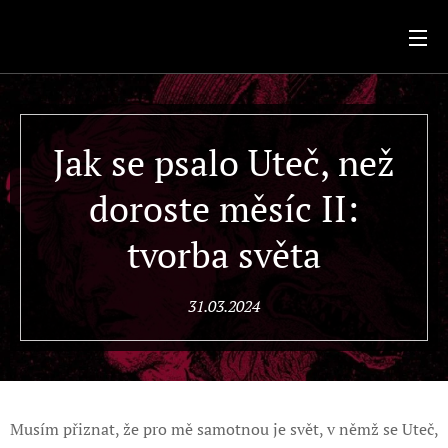
.
Jak se psalo Uteč, než
doroste měsíc II:
tvorba světa
31.03.2024
Musím přiznat, že pro mě samotnou je svět, v němž se Uteč,