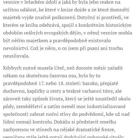
vesnice v lešackém údolí a jaká by byla jeho reakce na
určitou událost, ke které v knize dojde a ze které domnělý
majetek vyjde značně poškozený. Dotyčný si prostředí, ve
kterém se kniha odehrává, spojil s konkrétním historickým
obdobím reálných evropských dějin, v němž vesnice mohla
být něčím majetkem a pravděpodobně existovalo
nevolnictví. Což je něco, o co jsem při psaní ani trochu
neusilovala.
Kdybych nutně musela Uteč, než doroste měsíc zařadit
někam na skutečnou časovou osu, bylo by to
pravděpodobně 17. nebo 18. století: baroko, přepjaté
duchovno, kapličky u cesty a teskné varhanní tóny, ale
zároveň taky způsob života, který se ještě soustředil okolo
půdy, zemědělství a zatím neměl moc industrializované
společnosti zahnat noční stíny do podvědomí, kde už nad
lidmi nemají kontrolu. Dokážu si představit smečku
zachycenou ve stínech na nějaké dramatické fresce,
vesničany stále ještě potají dodržující pohanské rituály,