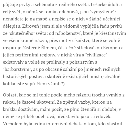
půjčuje prvky a schémata z reálného světa. Lešacké údolí a
celý svět, v němž se román odehrává, jsou "vymyšlené":
nenajdete je na mapě a nepíše se o nich v žádné učebnici
dějepisu. Zároveň jsem si ale vědomě vypůjčila řadu prvků
ze "skutečného" světa: od náboženství, které je křesťanstvím
ve všem kromě názvu, přes motiv císařství, které se volně
inspiruje částečně Římem, částečně středověkou Evropou a
jejich periferními regiony, v nichž víra a "civilizace"
existovaly a volně se prolínaly s pohanstvím a
"barbarstvím", až po občasné sahání po jménech reálných
historických postav a skutečně existujících míst (schválně,
kolika jste si při čtení všimli?).
Oblast, kde se mi tohle podle mého názoru trochu vymklo z
rukou, je časové ukotvení. Ze zpětné vazby, kterou na
knížku dostávám, mám pocit, že plno čtenářů si období, v
němž se příběh odehrává, představilo jako středověk.
Vrcholem byla jedna intenzivní debata o tom, kdo vlastnil