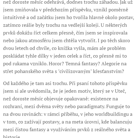
než doroste měsíc odehrává, dodnes trochu záhadou. Jak už
jsem zmiňovala v předchozím příspěvku, vznikl poměrně
intuitivně a od začátku jsem ho tvořila hlavně okolo postav,
zatímco reálie byly trochu na vedlejší koleji. U některých
prvků dokážu říct celkem přesně, čím jsem se inspirovala
nebo jakou atmosféru jsem chtěla vytvořit. I po těch skoro
dvou letech od chvíle, co knížka vyšla, mám ale problém
poskládat tyhle dílky v jeden celek a říct, co přesně mi to
pod rukama vzniklo. Horor? Temná fantasy? Alegorie na
střet pohanského světa s "civilizovaným" křesťanstvím?
Od každého je tam asi trochu. Při psaní tohoto příspěvku
jsem si ale uvědomila, že je jeden motiv, který se v Uteč,
než doroste měsíc objevuje opakovaně: existence na
rozhraní, mezi dvěma světy nebo paradigmaty. Funguje to
na dvou rovinách: v rámci příběhu, v jeho worldbuildingu a
v tom, co zažívají postavy, a na meta úrovni, kde balancuju
mezi čistou fantasy a využíváním prvků z reálného světa a
historie.