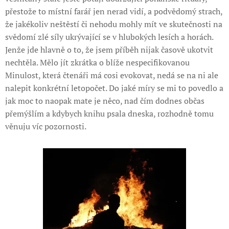
přestože to místní farář jen nerad vidí, a podvědomý strach,
že jakékoliv neštěstí či nehodu mohly mít ve skutečnosti na
svědomí zlé síly ukrývající se v hlubokých lesích a horách.
Jenže jde hlavně o to, že jsem příběh nijak časově ukotvit
nechtěla. Mělo jít zkrátka o blíže nespecifikovanou
Minulost, která čtenáři má cosi evokovat, nedá se na ni ale
nalepit konkrétní letopočet. Do jaké míry se mi to povedlo a
jak moc to naopak mate je něco, nad čím dodnes občas
přemýšlím a kdybych knihu psala dneska, rozhodně tomu
věnuju víc pozornosti.