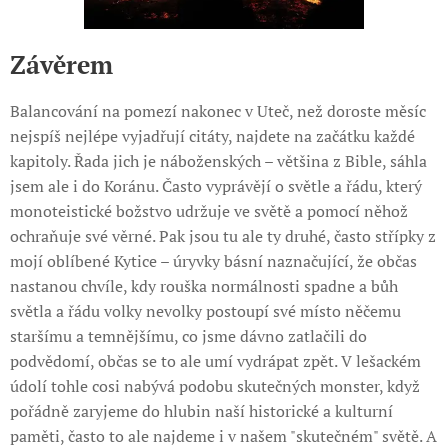
Závěrem
Balancování na pomezí nakonec v Uteč, než doroste měsíc
nejspíš nejlépe vyjadřují citáty, najdete na začátku každé
kapitoly. Řada jich je náboženských – většina z Bible, sáhla
jsem ale i do Koránu. Často vyprávějí o světle a řádu, který
monoteistické božstvo udržuje ve světě a pomocí něhož
ochraňuje své věrné. Pak jsou tu ale ty druhé, často střípky z
mojí oblíbené Kytice – úryvky básní naznačující, že občas
nastanou chvíle, kdy rouška normálnosti spadne a bůh
světla a řádu volky nevolky postoupí své místo něčemu
staršímu a temnějšímu, co jsme dávno zatlačili do
podvědomí, občas se to ale umí vydrápat zpět. V lešackém
údolí tohle cosi nabývá podobu skutečných monster, když
pořádně zaryjeme do hlubin naší historické a kulturní
paměti, často to ale najdeme i v našem "skutečném" světě. A