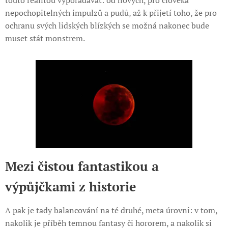
nepochopitelných impulzů a pudů, až k přijetí toho, že pro
ochranu svých lidských blízkých se možná nakonec bude
muset stát monstrem.
Mezi čistou fantastikou a
výpůjčkami z historie
A pak je tady balancování na té druhé, meta úrovni: v tom,
nakolik je příběh temnou fantasy či hororem, a nakolik si