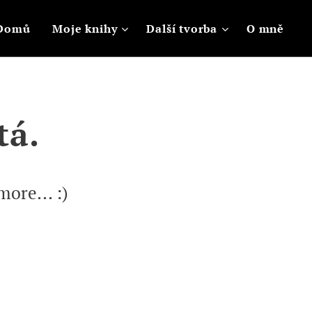
Domů
Moje knihy
Další tvorba
O mně
tá.
ore... :)