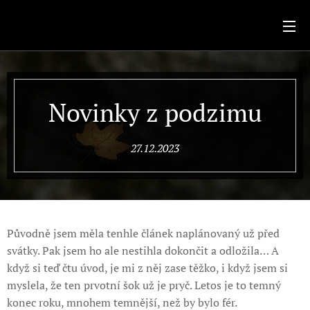
.
Novinky z podzimu
27.12.2023
Původně jsem měla tenhle článek naplánovaný už před
svátky. Pak jsem ho ale nestihla dokončit a odložila… A
když si teď čtu úvod, je mi z něj zase těžko, i když jsem si
myslela, že ten prvotní šok už je pryč. Letos je to temný
konec roku, mnohem temnější, než by bylo fér.