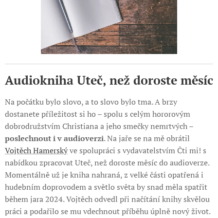
Audiokniha Uteč, než doroste měsíc
Na počátku bylo slovo, a to slovo bylo tma. A brzy
dostanete příležitost si ho – spolu s celým hororovým
dobrodružstvím Christiana a jeho smečky nemrtvých –
poslechnout i v audioverzi
. Na jaře se na mě obrátil
Vojtěch Hamerský
ve spolupráci s vydavatelstvím Čti mi! s
nabídkou zpracovat Uteč, než doroste měsíc do audioverze.
Momentálně už je kniha nahraná, z velké části opatřená i
hudebním doprovodem a světlo světa by snad měla spatřit
během jara 2024. Vojtěch odvedl při načítání knihy skvělou
práci a podařilo se mu vdechnout příběhu úplně nový život.