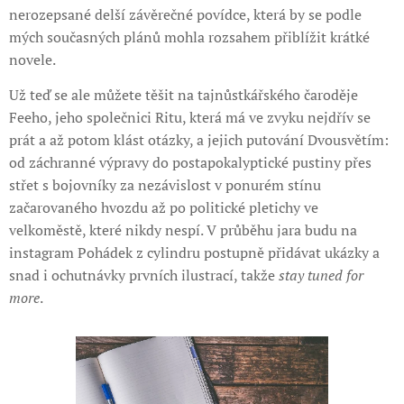
nerozepsané delší závěrečné povídce, která by se podle
mých současných plánů mohla rozsahem přiblížit krátké
novele.
Už teď se ale můžete těšit na tajnůstkářského čaroděje
Feeho, jeho společnici Ritu, která má ve zvyku nejdřív se
prát a až potom klást otázky, a jejich putování Dvousvětím:
od záchranné výpravy do postapokalyptické pustiny přes
střet s bojovníky za nezávislost v ponurém stínu
začarovaného hvozdu až po politické pletichy ve
velkoměstě, které nikdy nespí. V průběhu jara budu na
instagram Pohádek z cylindru postupně přidávat ukázky a
snad i ochutnávky prvních ilustrací, takže
stay tuned for
more
.