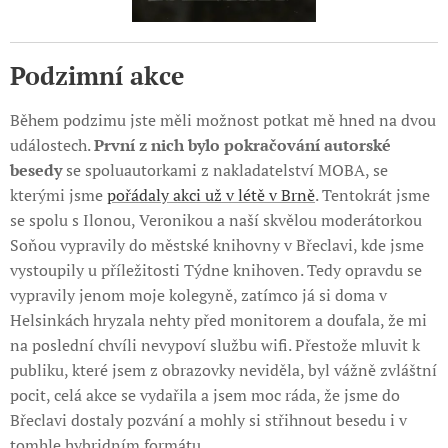
Podzimní akce
Během podzimu jste měli možnost potkat mě hned na dvou
událostech.
První z nich bylo pokračování autorské
besedy
se spoluautorkami z nakladatelství MOBA, se
kterými jsme
pořádaly akci už v létě v Brně
. Tentokrát jsme
se spolu s Ilonou, Veronikou a naší skvělou moderátorkou
Soňou vypravily do městské knihovny v Břeclavi, kde jsme
vystoupily u příležitosti Týdne knihoven. Tedy opravdu se
vypravily jenom moje kolegyně, zatímco já si doma v
Helsinkách hryzala nehty před monitorem a doufala, že mi
na poslední chvíli nevypoví službu wifi. Přestože mluvit k
publiku, které jsem z obrazovky neviděla, byl vážně zvláštní
pocit, celá akce se vydařila a jsem moc ráda, že jsme do
Břeclavi dostaly pozvání a mohly si střihnout besedu i v
tomhle hybridním formátu.