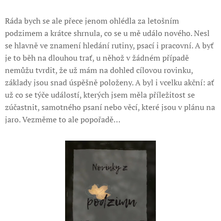
Ráda bych se ale přece jenom ohlédla za letošním
podzimem a krátce shrnula, co se u mě událo nového. Nesl
se hlavně ve znamení hledání rutiny, psací i pracovní. A byť
je to běh na dlouhou trať, u něhož v žádném případě
nemůžu tvrdit, že už mám na dohled cílovou rovinku,
základy jsou snad úspěšně položeny. A byl i vcelku akční: ať
už co se týče událostí, kterých jsem měla příležitost se
zúčastnit, samotného psaní nebo věcí, které jsou v plánu na
jaro. Vezměme to ale popořadě…