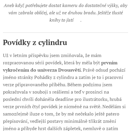
Aneb když potřebujete dostat kameru do dostatečné výšky, aby
vám zabrala obličej, ale už ne druhou bradu. Ještěže tlusté
knihy to jistí
❤️
.
Povídky z cylindru
Už v letním příspěvku jsem zmiňovala, že mám
rozpracovanou sérii povídek, která by měla být
prvním
vykročením do univerza Dvousvětí
. Právě odsud pochází
jméno stránky Pohádky z cylindru a zatím je to i pracovní
verze připravovaného příběhu. Během podzimu jsem
pokračovala v souboji s reáliemi a teď v prosinci na
poslední chvíli doháněla deadline pro ilustrátorku, hrubá
verze prvních čtyř povídek je nicméně na světě. Nedělám si
samozřejmě iluze o tom, že by mě nečekalo ještě patero
přepisování, vedlejší postavy minimálně třikrát změní
jméno a přibyde hrst dalších zápletek, nemluvě o zatím