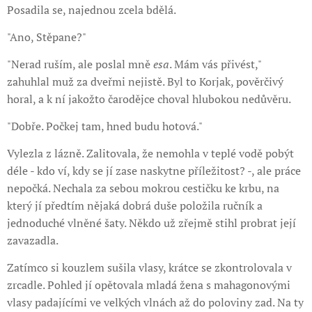
Posadila se, najednou zcela bdělá.
"Ano, Stěpane?"
"Nerad ruším, ale poslal mně
esa
. Mám vás přivést,"
zahuhlal muž za dveřmi nejistě. Byl to Korjak, pověrčivý
horal, a k ní jakožto čarodějce choval hlubokou nedůvěru.
"Dobře. Počkej tam, hned budu hotová."
Vylezla z lázně. Zalitovala, že nemohla v teplé vodě pobýt
déle - kdo ví, kdy se jí zase naskytne příležitost? -, ale práce
nepočká. Nechala za sebou mokrou cestičku ke krbu, na
který jí předtím nějaká dobrá duše položila ručník a
jednoduché vlněné šaty. Někdo už zřejmě stihl probrat její
zavazadla.
Zatímco si kouzlem sušila vlasy, krátce se zkontrolovala v
zrcadle. Pohled jí opětovala mladá žena s mahagonovými
vlasy padajícími ve velkých vlnách až do poloviny zad. Na ty