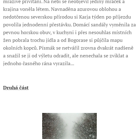
mrazivé přivítání. Na nebi se neobjevil jediný mráček a
krajina voněla létem. Navnaděna azurovou oblohou a
nedotčenou severskou přírodou si Karja týden po příjezdu
povolila jednodenní přestávku. Domácí sandály vyměnila za
pevnou horskou obuv, v kuchyni i přes nesouhlas místních
žen pobrala trochu jídla a od Bogorase si půjčila mapu
okolních kopců. Písmák se netvářil zrovna dvakrát nadšeně
a snažil se ji od výletu odradit, ale nenechala se zviklat a
jednoho časného rána vyrazila...
Druhá část