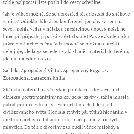
tohle psí počasí jistě poslali do cesty schválně.
Jak je vůbec možné, že se uprostřed léta dostala do sněhové
vánice? Odřekla důležitou konferenci, jen aby se sem na
sever mohla vydat v nějakou snesitelnou dobu, a prásk ho -
hned při příjezdu ji potká stoletá bouře! Pak že akademická
práce není nebezpečná. V knihovně se možná o přežití
nebojuje, ale když se jeden vydá shánět materiál do terénu,
jde mu najednou o krk.
Zaklela. Zpropadený Viktor. Zpropadený Bogoras.
Zpropadená, zatracená kniha!
Sháněla materiál na vědeckou publikaci - vliv severních
dialektů postrománštiny na korjacké jazyky -, takže musela
pátrat přímo u zdroje, v severních horách daleko od
civilizovaného světa. Hodlala strávit pár týdnů hledáním v
místním archivu a taháním informací přímo z rodilých
mluvčích. Do téhle divočiny zabloudil vědec málokdy a