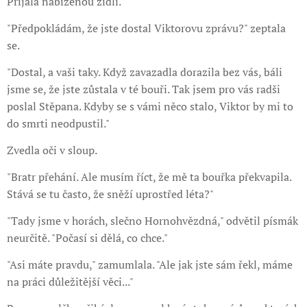
Přijala nabízenou židli.
"Předpokládám, že jste dostal Viktorovu zprávu?" zeptala
se.
"Dostal, a vaši taky. Když zavazadla dorazila bez vás, báli
jsme se, že jste zůstala v té bouři. Tak jsem pro vás radši
poslal Stěpana. Kdyby se s vámi něco stalo, Viktor by mi to
do smrti neodpustil."
Zvedla oči v sloup.
"Bratr přehání. Ale musím říct, že mě ta bouřka překvapila.
Stává se tu často, že sněží uprostřed léta?"
"Tady jsme v horách, slečno Hornohvězdná," odvětil písmák
neurčitě. "Počasí si dělá, co chce."
"Asi máte pravdu," zamumlala. "Ale jak jste sám řekl, máme
na práci důležitější věci..."