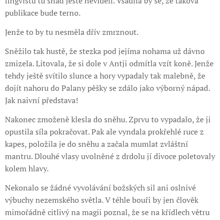
lingvistu tu snad ještě neviděli. Vsadila by se, že taková
publikace bude terno.
Jenže to by tu nesměla dřív zmrznout.
Sněžilo tak hustě, že stezka pod jejíma nohama už dávno
zmizela. Litovala, že si dole v Antji odmítla vzít koně. Jenže
tehdy ještě svítilo slunce a hory vypadaly tak malebně, že
dojít nahoru do Palany pěšky se zdálo jako výborný nápad.
Jak naivní představa!
Nakonec zmoženě klesla do sněhu. Zprvu to vypadalo, že ji
opustila síla pokračovat. Pak ale vyndala prokřehlé ruce z
kapes, položila je do sněhu a začala mumlat zvláštní
mantru. Dlouhé vlasy uvolněné z drdolu jí divoce poletovaly
kolem hlavy.
Nekonalo se žádné vyvolávání božských sil ani oslnivé
výbuchy nezemského světla. V téhle bouři by jen člověk
mimořádně citlivý na magii poznal, že se na křídlech větru