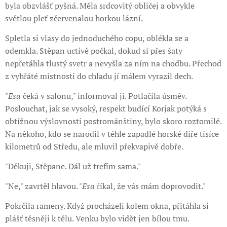
byla obzvlášť pyšná. Měla srdcovitý obličej a obvykle
světlou pleť zčervenalou horkou lázní.
Spletla si vlasy do jednoduchého copu, oblékla se a
odemkla. Stěpan uctivě počkal, dokud si přes šaty
nepřetáhla tlustý svetr a nevyšla za ním na chodbu. Přechod
z vyhřáté místnosti do chladu jí málem vyrazil dech.
"
Esa
čeká v salonu," informoval ji. Potlačila úsměv.
Poslouchat, jak se vysoký, respekt budící Korjak potýká s
obtížnou výslovnosti postrománštiny, bylo skoro roztomilé.
Na někoho, kdo se narodil v téhle zapadlé horské díře tisíce
kilometrů od Středu, ale mluvil překvapivě dobře.
"Děkuji, Stěpane. Dál už trefím sama."
"Ne," zavrtěl hlavou. "
Esa
říkal, že vás mám doprovodit."
Pokrčila rameny. Když procházeli kolem okna, přitáhla si
plášť těsněji k tělu. Venku bylo vidět jen bílou tmu.