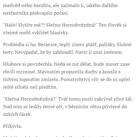
medvěd nebo bandita, ale zajímalo ji, jakého dalšího
nešťastníka překvapilo počasí.
"Haló! Slyšíte mě?! Slečno Hornohvězdná!" Ten člověk si
zřejmě mohl vykřičet hlasivky.
Prohlédla si ho. Beranice, teplý zimní plášť, palčáky. Slušné
boty. Nevypadal, že by zabloudil. Navíc ji znal jménem.
Hluboce si povzdechla. Nedá se nic dělat, bude muset zase
chvíli mrznout. Mávnutím propustila duchy a kouzlo s
tichým lupnutím zmizelo. Pomstychtivý vítr se do ní opřel
ještě silněji než předtím.
"Slečna Hornohvězdná?" Tvář tomu muži zakrýval silný šál.
Nad ním se leskly černé oči, v běsnícím větru přivřené do
úzkých čárek.
Přikývla.