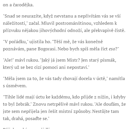
on a čarodějka.
"Snad se neurazíte, když nevstanu a nepřivítám vás se vší
náležitostí," začal. Mluvil postrománštinou, vzhledem k
přízvuku nějakou jihovýchodní odnoží, ale překvapivě čistě.
"V pořádku," ujistila ho. "Těší mě, že vás konečně
poznávám, pane Bogorasi. Nebo bych spíš měla říct
eso
?"
"Ale!" mávl rukou. "Jaký já jsem Mistr? Jen starý písmák,
který už se bez cizí pomoci ani nepostaví."
"Měla jsem za to, že vás tady chovají docela v úctě," namítla
s úsměvem.
"Tihle lidé mají úctu ke každému, kdo přijde z nížin, i kdyby
to byl žebrák." Znovu netrpělivě mávl rukou. "Ale doufám, že
jste sem nepřijela jen řešit místní způsoby. Nestůjte tam
tak, drahá, posaďte se."