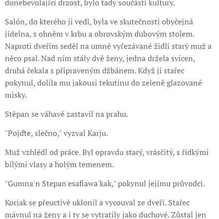
donebevolající drzost, bylo tady součástí kultury.
Salón, do kterého ji vedl, byla ve skutečnosti obyčejná
jídelna, s ohněm v krbu a obrovským dubovým stolem.
Naproti dveřím seděl na umně vyřezávané židli starý muž a
něco psal. Nad ním stály dvě ženy, jedna držela svícen,
druhá čekala s připraveným džbánem. Když jí stařec
pokynul, dolila mu jakousi tekutinu do zeleně glazované
misky.
Stěpan se váhavě zastavil na prahu.
"Pojďte, slečno," vyzval Karju.
Muž vzhlédl od práce. Byl opravdu starý, vrásčitý, s řídkými
bílými vlasy a holým temenem.
"Gumna'n Stepan'esafiawa'kak," pokynul jejímu průvodci.
Korjak se přeuctivě uklonil a vycouval ze dveří. Stařec
mávnul na ženy a i ty se vytratily jako duchové. Zůstal jen