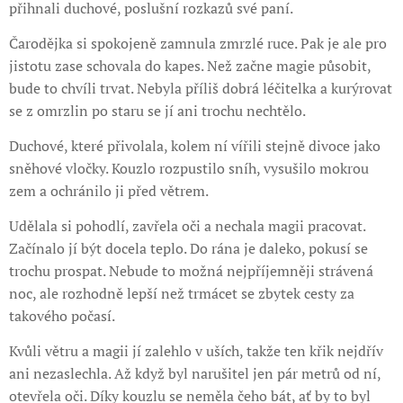
přihnali duchové, poslušní rozkazů své paní.
Čarodějka si spokojeně zamnula zmrzlé ruce. Pak je ale pro
jistotu zase schovala do kapes. Než začne magie působit,
bude to chvíli trvat. Nebyla příliš dobrá léčitelka a kurýrovat
se z omrzlin po staru se jí ani trochu nechtělo.
Duchové, které přivolala, kolem ní vířili stejně divoce jako
sněhové vločky. Kouzlo rozpustilo sníh, vysušilo mokrou
zem a ochránilo ji před větrem.
Udělala si pohodlí, zavřela oči a nechala magii pracovat.
Začínalo jí být docela teplo. Do rána je daleko, pokusí se
trochu prospat. Nebude to možná nejpříjemněji strávená
noc, ale rozhodně lepší než trmácet se zbytek cesty za
takového počasí.
Kvůli větru a magii jí zalehlo v uších, takže ten křik nejdřív
ani nezaslechla. Až když byl narušitel jen pár metrů od ní,
otevřela oči. Díky kouzlu se neměla čeho bát, ať by to byl