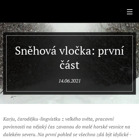
.
Sněhová vločka: první
část
14.06.2021
Karju, čarodějku-lingvistku z velkého světa, pracovní
povinnosti na nějaký čas zavanou do malé horské vesnice na
dalekém severu. Na první pohled se všechno zdá být idylické -