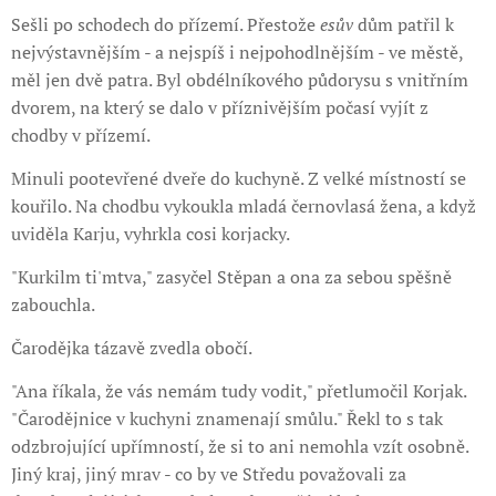
Sešli po schodech do přízemí. Přestože
esův
dům patřil k
nejvýstavnějším - a nejspíš i nejpohodlnějším - ve městě,
měl jen dvě patra. Byl obdélníkového půdorysu s vnitřním
dvorem, na který se dalo v příznivějším počasí vyjít z
chodby v přízemí.
Minuli pootevřené dveře do kuchyně. Z velké místností se
kouřilo. Na chodbu vykoukla mladá černovlasá žena, a když
uviděla Karju, vyhrkla cosi korjacky.
"Kurkilm ti'mtva," zasyčel Stěpan a ona za sebou spěšně
zabouchla.
Čarodějka tázavě zvedla obočí.
"Ana říkala, že vás nemám tudy vodit," přetlumočil Korjak.
"Čarodějnice v kuchyni znamenají smůlu." Řekl to s tak
odzbrojující upřímností, že si to ani nemohla vzít osobně.
Jiný kraj, jiný mrav - co by ve Středu považovali za