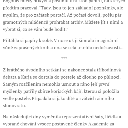
Bogoras mlčky přikývl a posunul k ní stoh papírů, na kterých
předtím pracoval. "Tady. Jsou to jen základní poznámky, ale
myslím, že pro začátek postačí. Až počasí dovolí, pošlu pár
gramotných mládenců prohrabat archiv. Můžete jít s nimi a
vybrat si, co se vám bude hodit."
Přitáhla si papíry k sobě. V nose už ji šimrala imaginární
vůně zaprášených knih a ona se celá tetelila nedočkavostí...
***
Z krátkého úvodního setkání se nakonec stala tříhodinová
debata a Karja se dostala do postele až dlouho po půlnoci.
Samým rozčilením nemohla usnout a ráno její první
myšlenky patřily sbírce korjackých bájí, kterou si položila
vedle postele. Připadala si jako dítě o svátcích zimního
slunovratu.
Na následující dny vyměnila reprezentativní šaty, líčidla a
vybrané chování vysoce postavené členky Akademie za