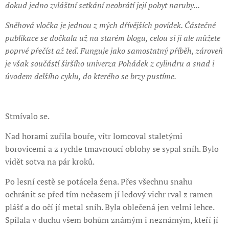
dokud jedno zvláštní setkání neobrátí její pobyt naruby...
Sněhová vločka je jednou z mých dřívějších povídek. Částečné
publikace se dočkala už na starém blogu, celou si ji ale můžete
poprvé přečíst až teď. Funguje jako samostatný příběh, zároveň
je však součástí širšího univerza Pohádek z cylindru a snad i
úvodem delšího cyklu, do kterého se brzy pustíme.
Stmívalo se.
Nad horami zuřila bouře, vítr lomcoval staletými
borovicemi a z rychle tmavnoucí oblohy se sypal sníh. Bylo
vidět sotva na pár kroků.
Po lesní cestě se potácela žena. Přes všechnu snahu
ochránit se před tím nečasem jí ledový vichr rval z ramen
plášť a do očí jí metal sníh. Byla oblečená jen velmi lehce.
Spílala v duchu všem bohům známým i neznámým, kteří jí