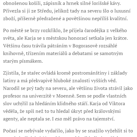
obnošenou košili, zápisník a hrnek silné lorišské kávy.
Přivezla si ji ze Středu, jelikož tady na severu šlo o luxusní
zboží, příšerně předražené a povětšinou nepříliš kvalitní.
Po městě se brzy rozkřiklo, že přijela čarodějka z velkého
světa, ale Karja se s městskou honorací setkala jen krátce.
Většinu času trávila pátráním v Bogorasově rozsáhlé
knihovně, třízením materiálů a debatami se samotným
starým písmákem.
Zjistila, že stařec ovládá kromě postrománštiny i základy
latiny a má překvapivě hluboké znalosti vyšších věd.
Narodil se prý tady na severu, ale většinu života strávil jako
profesor na univerzitě v Moenně. Sem se podle vlastních
slov uchýlil za hledáním klidného stáří. Karja od Viktora
věděla, že spíš než to tu hledal úkryt před královskými
agenty, ale neptala se. I
esa
měl právo na tajemství.
Počasí se nebývale vydařilo, jako by se snažilo vyžehlit si to