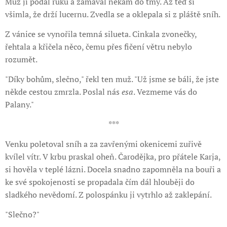
Muž jí podal ruku a zamával někam do tmy. Až teď si
všimla, že drží lucernu. Zvedla se a oklepala si z pláště sníh.
Z vánice se vynořila temná silueta. Cinkala zvonečky,
řehtala a křičela něco, čemu přes fičení větru nebylo
rozumět.
"Díky bohům, slečno," řekl ten muž. "Už jsme se báli, že jste
někde cestou zmrzla. Poslal nás
esa
. Vezmeme vás do
Palany."
***
Venku poletoval sníh a za zavřenými okenicemi zuřivě
kvílel vítr. V krbu praskal oheň. Čarodějka, pro přátele Karja,
si hověla v teplé lázni. Docela snadno zapomněla na bouři a
ke své spokojenosti se propadala čím dál hlouběji do
sladkého nevědomí. Z polospánku ji vytrhlo až zaklepání.
"Slečno?"