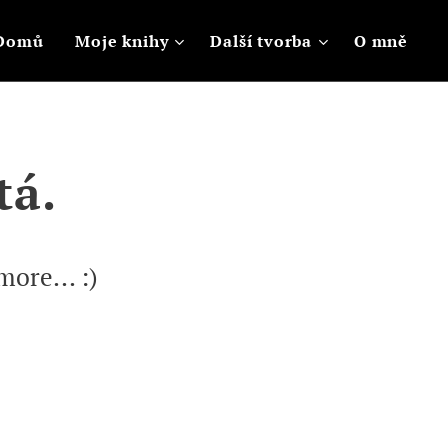
Domů
Moje knihy
Další tvorba
O mně
tá.
ore... :)