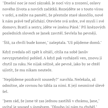
"Dnešní noc je nocí zázraků. Je nocí víry a zrození, oslavy
nového života a nových začátků. Rozejděte se s touto vírou
v srdci, a mějte na paměti, že přestože staré skončilo, nové
k nám právě teď přichází. Otevřete svá srdce, své mysli i své
domovy. Bratři a sestry, jděte ve jménu Páně." Při knězových
posledních slovech se Janek zavrtěl. Sevřela ho pevněji.
"Ššš, za chvíli bude konec," zašeptala. "Už půjdeme domů."
Když zvedala oči zpět k oltáři, cítila na sobě Janův
nevyzpytatelný pohled. A když pak vycházeli ven, znovu ji
chytil za ruku. Ne nijak něžně, ale pevně, jako by se chtěl
ujistit, že mu nikam neuteče.
"Nepůjdeme pozdravit sousedy?" navrhla. Nečekala, až
odmítne, ale rovnou ho táhla za nimi. K její nesmírné úlevě
šel.
"Jsem rád, že jsme tě zas jednou zastihli v chrámu, Jane,"
uvítal je soused s úsměvem. "Dlouho jsi nám tu chyběl."