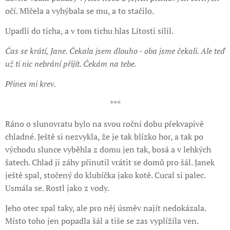
očí. Mlčela a vyhýbala se mu, a to stačilo.
Upadli do ticha, a v tom tichu hlas Lítosti sílil.
Čas se krátí, Jane. Čekala jsem dlouho - oba jsme čekali. Ale teď
už ti nic nebrání přijít. Čekám na tebe.
Přines mi krev.
***
Ráno o slunovratu bylo na svou roční dobu překvapivě
chladné. Ještě si nezvykla, že je tak blízko hor, a tak po
východu slunce vyběhla z domu jen tak, bosá a v lehkých
šatech. Chlad ji záhy přinutil vrátit se domů pro šál. Janek
ještě spal, stočený do klubíčka jako kotě. Cucal si palec.
Usmála se. Rostl jako z vody.
Jeho otec spal taky, ale pro něj úsměv najít nedokázala.
Místo toho jen popadla šál a tiše se zas vyplížila ven.