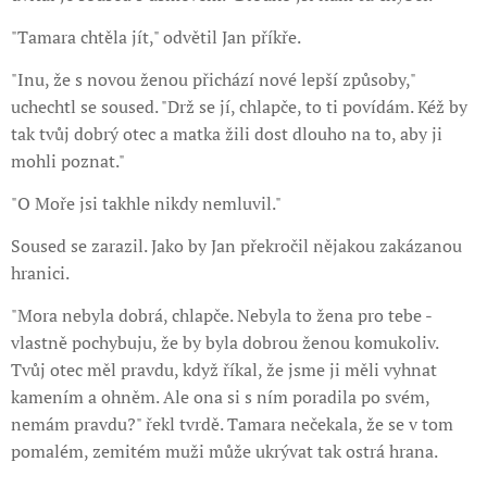
"Tamara chtěla jít," odvětil Jan příkře.
"Inu, že s novou ženou přichází nové lepší způsoby,"
uchechtl se soused. "Drž se jí, chlapče, to ti povídám. Kéž by
tak tvůj dobrý otec a matka žili dost dlouho na to, aby ji
mohli poznat."
"O Moře jsi takhle nikdy nemluvil."
Soused se zarazil. Jako by Jan překročil nějakou zakázanou
hranici.
"Mora nebyla dobrá, chlapče. Nebyla to žena pro tebe -
vlastně pochybuju, že by byla dobrou ženou komukoliv.
Tvůj otec měl pravdu, když říkal, že jsme ji měli vyhnat
kamením a ohněm. Ale ona si s ním poradila po svém,
nemám pravdu?" řekl tvrdě. Tamara nečekala, že se v tom
pomalém, zemitém muži může ukrývat tak ostrá hrana.