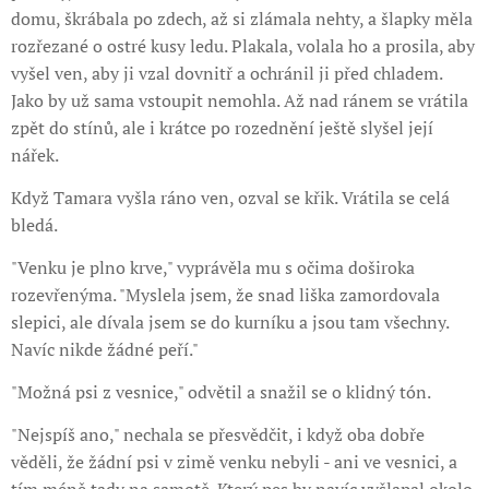
domu, škrábala po zdech, až si zlámala nehty, a šlapky měla
rozřezané o ostré kusy ledu. Plakala, volala ho a prosila, aby
vyšel ven, aby ji vzal dovnitř a ochránil ji před chladem.
Jako by už sama vstoupit nemohla. Až nad ránem se vrátila
zpět do stínů, ale i krátce po rozednění ještě slyšel její
nářek.
Když Tamara vyšla ráno ven, ozval se křik. Vrátila se celá
bledá.
"Venku je plno krve," vyprávěla mu s očima doširoka
rozevřenýma. "Myslela jsem, že snad liška zamordovala
slepici, ale dívala jsem se do kurníku a jsou tam všechny.
Navíc nikde žádné peří."
"Možná psi z vesnice," odvětil a snažil se o klidný tón.
"Nejspíš ano," nechala se přesvědčit, i když oba dobře
věděli, že žádní psi v zimě venku nebyli - ani ve vesnici, a