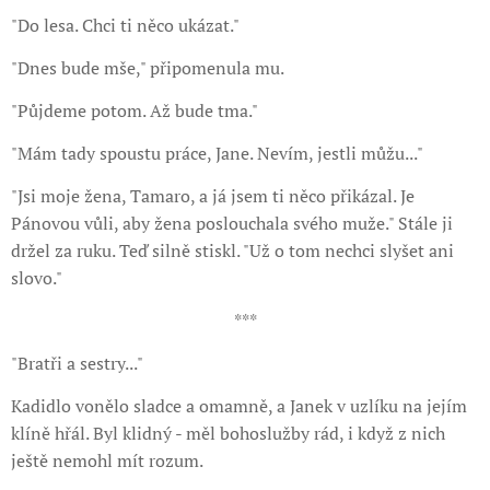
"Do lesa. Chci ti něco ukázat."
"Dnes bude mše," připomenula mu.
"Půjdeme potom. Až bude tma."
"Mám tady spoustu práce, Jane. Nevím, jestli můžu..."
"Jsi moje žena, Tamaro, a já jsem ti něco přikázal. Je
Pánovou vůli, aby žena poslouchala svého muže." Stále ji
držel za ruku. Teď silně stiskl. "Už o tom nechci slyšet ani
slovo."
***
"Bratři a sestry..."
Kadidlo vonělo sladce a omamně, a Janek v uzlíku na jejím
klíně hřál. Byl klidný - měl bohoslužby rád, i když z nich
ještě nemohl mít rozum.