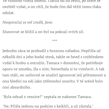
Ve vzduchu visela změna. Tlačila ho na cestu, po které se
nechtěl vydat, a on cítil, že bude čím dál těžší tomu tlaku
odolat.
Neopovažuj se mě zradit, Jane.
Slunovrat se blížil a on byl na pokraji svých sil.
***
Jednoho rána se probudil s hroznou náladou. Nepřišla už
několik dní a jeho bodal stesk, takže se hned s rozbřeskem
vydal k hrobu u ostružin. Tamara v domnění, že potřebuje
oporu ve smutku, šla s ním. Nenechala si to vymluvit. A tak
tam stáli, on usilovně se snažící ignorovat její přítomnost a
ona hledící na něj jako ztělesnění soucitu. V té scéně bylo
cosi absurdního.
"Byla odsud z vesnice?" zeptala se nakonec Tamara.
"Ne. Přišla jednou na podzim s kejklíři, a už zůstala."