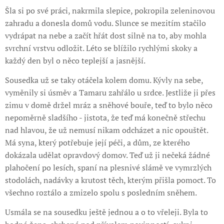
Šla si po své práci, nakrmila slepice, pokropila zeleninovou
zahradu a donesla domů vodu. Slunce se mezitím stačilo
vydrápat na nebe a začít hřát dost silně na to, aby mohla
svrchní vrstvu odložit. Léto se blížilo rychlými skoky a
každý den byl o něco teplejší a jasnější.
Sousedka už se taky otáčela kolem domu. Kývly na sebe,
vyměnily si úsměv a Tamaru zahřálo u srdce. Jestliže ji přes
zimu v domě držel mráz a sněhové bouře, teď to bylo něco
nepoměrně sladšího - jistota, že teď má konečně střechu
nad hlavou, že už nemusí nikam odcházet a nic opouštět.
Má syna, který potřebuje její péči, a dům, ze kterého
dokázala udělat opravdový domov. Teď už ji nečeká žádné
plahočení po lesích, spaní na plesnivé slámě ve vymrzlých
stodolách, nadávky a krutost těch, kterým přišla pomoct. To
všechno roztálo a zmizelo spolu s posledním sněhem.
Usmála se na sousedku ještě jednou a o to vřeleji. Byla to