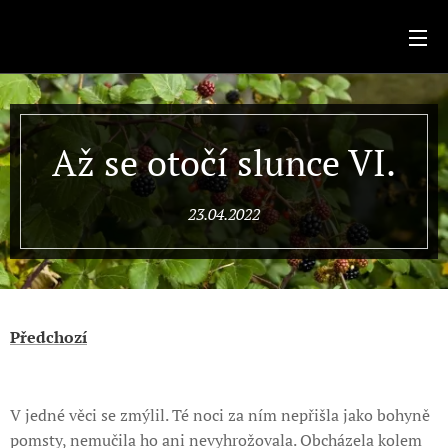
.
Až se otočí slunce VI.
23.04.2022
Předchozí
V jedné věci se zmýlil. Té noci za ním nepřišla jako bohyně
pomsty, nemučila ho ani nevyhrožovala. Obcházela kolem