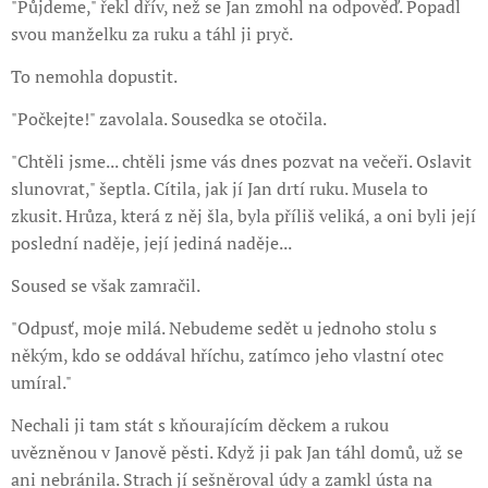
"Půjdeme," řekl dřív, než se Jan zmohl na odpověď. Popadl
svou manželku za ruku a táhl ji pryč.
To nemohla dopustit.
"Počkejte!" zavolala. Sousedka se otočila.
"Chtěli jsme... chtěli jsme vás dnes pozvat na večeři. Oslavit
slunovrat," šeptla. Cítila, jak jí Jan drtí ruku. Musela to
zkusit. Hrůza, která z něj šla, byla příliš veliká, a oni byli její
poslední naděje, její jediná naděje...
Soused se však zamračil.
"Odpusť, moje milá. Nebudeme sedět u jednoho stolu s
někým, kdo se oddával hříchu, zatímco jeho vlastní otec
umíral."
Nechali ji tam stát s kňourajícím děckem a rukou
uvězněnou v Janově pěsti. Když ji pak Jan táhl domů, už se
ani nebránila. Strach jí sešněroval údy a zamkl ústa na