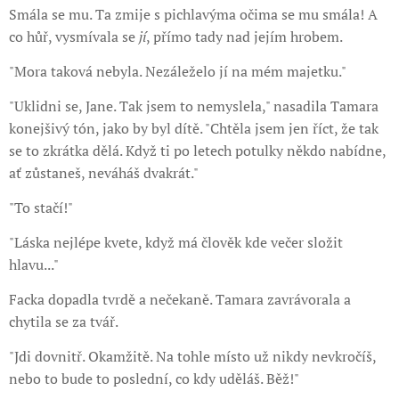
Smála se mu. Ta zmije s pichlavýma očima se mu smála! A
co hůř, vysmívala se
jí
, přímo tady nad jejím hrobem.
"Mora taková nebyla. Nezáleželo jí na mém majetku."
"Uklidni se, Jane. Tak jsem to nemyslela," nasadila Tamara
konejšivý tón, jako by byl dítě. "Chtěla jsem jen říct, že tak
se to zkrátka dělá. Když ti po letech potulky někdo nabídne,
ať zůstaneš, neváháš dvakrát."
"To stačí!"
"Láska nejlépe kvete, když má člověk kde večer složit
hlavu..."
Facka dopadla tvrdě a nečekaně. Tamara zavrávorala a
chytila se za tvář.
"Jdi dovnitř. Okamžitě. Na tohle místo už nikdy nevkročíš,
nebo to bude to poslední, co kdy uděláš. Běž!"