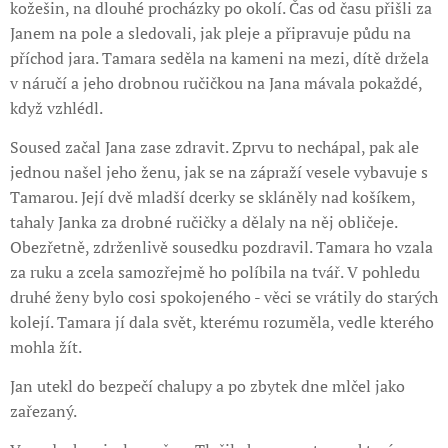
kožešin, na dlouhé procházky po okolí. Čas od času přišli za
Janem na pole a sledovali, jak pleje a připravuje půdu na
příchod jara. Tamara seděla na kameni na mezi, dítě držela
v náručí a jeho drobnou ručičkou na Jana mávala pokaždé,
když vzhlédl.
Soused začal Jana zase zdravit. Zprvu to nechápal, pak ale
jednou našel jeho ženu, jak se na zápraží vesele vybavuje s
Tamarou. Její dvě mladší dcerky se skláněly nad košíkem,
tahaly Janka za drobné ručičky a dělaly na něj obličeje.
Obezřetně, zdrženlivě sousedku pozdravil. Tamara ho vzala
za ruku a zcela samozřejmě ho políbila na tvář. V pohledu
druhé ženy bylo cosi spokojeného - věci se vrátily do starých
kolejí. Tamara jí dala svět, kterému rozuměla, vedle kterého
mohla žít.
Jan utekl do bezpečí chalupy a po zbytek dne mlčel jako
zařezaný.