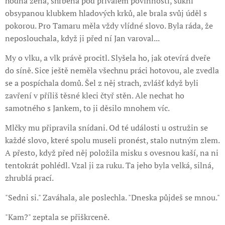
hodná žena, shrbená pod přívalem povinností, sukni
obsypanou klubkem hladových krků, ale brala svůj úděl s
pokorou. Pro Tamaru měla vždy vlídné slovo. Byla ráda, že
neposlouchala, když ji před ní Jan varoval...
My o vlku, a vlk právě procitl. Slyšela ho, jak otevírá dveře
do síně. Sice ještě neměla všechnu práci hotovou, ale zvedla
se a pospíchala domů. Šel z něj strach, zvlášť když byli
zavření v příliš těsné kleci čtyř stěn. Ale nechat ho
samotného s Jankem, to ji děsilo mnohem víc.
Mlčky mu připravila snídani. Od té události u ostružin se
každé slovo, které spolu museli pronést, stalo nutným zlem.
A přesto, když před něj položila misku s ovesnou kaší, na ni
tentokrát pohlédl. Vzal ji za ruku. Ta jeho byla velká, silná,
zhrublá prací.
"Sedni si." Zaváhala, ale poslechla. "Dneska půjdeš se mnou."
"Kam?" zeptala se přiškrceně.