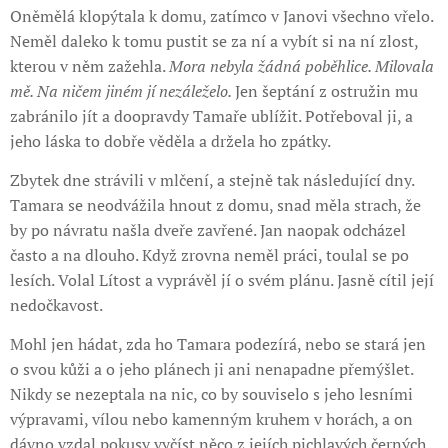
Oněmělá klopýtala k domu, zatímco v Janovi všechno vřelo.
Neměl daleko k tomu pustit se za ní a vybít si na ní zlost,
kterou v něm zažehla.
Mora nebyla žádná poběhlice. Milovala
mě. Na ničem jiném jí nezáleželo.
Jen šeptání z ostružin mu
zabránilo jít a doopravdy Tamaře ublížit. Potřeboval ji, a
jeho láska to dobře věděla a držela ho zpátky.
Zbytek dne strávili v mlčení, a stejně tak následující dny.
Tamara se neodvážila hnout z domu, snad měla strach, že
by po návratu našla dveře zavřené. Jan naopak odcházel
často a na dlouho. Když zrovna neměl práci, toulal se po
lesích. Volal Lítost a vyprávěl jí o svém plánu. Jasně cítil její
nedočkavost.
Mohl jen hádat, zda ho Tamara podezírá, nebo se stará jen
o svou kůži a o jeho plánech ji ani nenapadne přemýšlet.
Nikdy se nezeptala na nic, co by souviselo s jeho lesními
výpravami, vílou nebo kamenným kruhem v horách, a on
dávno vzdal pokusy vyčíst něco z jejích pichlavých černých