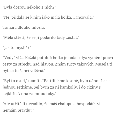
"Byla dcerou někoho z nich?"
"Ne, přidala se k nim jako malá holka. Tancovala."
Tamara dlouho mlčela.
"Měla štěstí, že se jí podařilo tady zůstat."
"Jak to myslíš?"
"Vždyť víš... Každá potulná holka je ráda, když vymění prach
cesty za střechu nad hlavou. Znám tucty takových. Musela ti
být za tu šanci vděčná."
"Byl to osud," namítl. "Patřili jsme k sobě, bylo dáno, že se
jednou setkáme. Šel bych za ní kamkoliv, i do ciziny s
kejklíři. A ona za mnou taky."
"Ale určitě jí nevadilo, že máš chalupu a hospodářství,
nemám pravdu?"