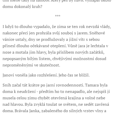
tím méně tady na samotě. Který pes by navíc vyšlapal okolo
domu dokonalý kruh?
***
I když to dlouho vypadalo, že zima se ten rok nevzdá vlády,
nakonec přeci jen prohrála svůj souboj s jarem. Sněhové
vánice ustaly, dny se prodlužovaly a jižní vítr s sebou
přinesl dlouho očekávané oteplení. Vůně jara je lechtala v
nose a motala jim hlavy, byla příslibem nových začátků,
nepopsaným bílým listem, chvějivými možnostmi dosud
neproměněnými ve skutečnost.
Janovi voněla jako rozhřešení. Jeho čas se blížil.
Sníh začal tát krátce po jarní rovnodennosti. Tamara byla
doma k neudržení - předtím ho to nenapadlo, ale nejspíš jí
musela celou zimu chybět otevřená krajina a volné nebe
nad hlavou. Byla zvyklá toulat se světem, ne sedět zavřená
doma. Brávala Janka, zabaleného do silných vrstev vlny a