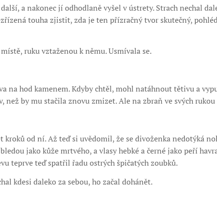
 další, a nakonec jí odhodlaně vyšel v ústrety. Strach nechal dal
zřízená touha zjistit, zda je ten přízračný tvor skutečný, pohlé
 místě, ruku vztaženou k němu. Usmívala se.
va na hod kamenem. Kdyby chtěl, mohl natáhnout tětivu a vypust
ív, než by mu stačila znovu zmizet. Ale na zbraň ve svých rukou
ět kroků od ní. Až teď si uvědomil, že se divoženka nedotýká n
bledou jako kůže mrtvého, a vlasy hebké a černé jako peří havr
u teprve teď spatřil řadu ostrých špičatých zoubků.
echal kdesi daleko za sebou, ho začal dohánět.