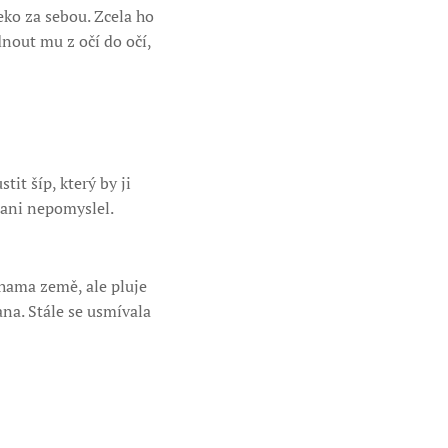
eko za sebou. Zcela ho
dnout mu z očí do očí,
it šíp, který by ji
 ani nepomyslel.
ohama země, ale pluje
ana. Stále se usmívala