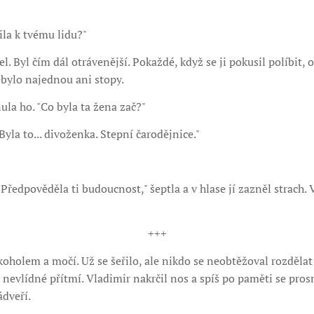
ila k tvému lidu?"
l. Byl čím dál otrávenější. Pokaždé, když se ji pokusil políbit, od
ebylo najednou ani stopy.
la ho. "Co byla ta žena zač?"
yla to... divoženka. Stepní čarodějnice."
 Předpověděla ti budoucnost," šeptla a v hlase jí zazněl strach. 
+++
koholem a močí. Už se šeřilo, ale nikdo se neobtěžoval rozdělat
a nevlídné přítmí. Vladimir nakrčil nos a spíš po paměti se pr
dveří.