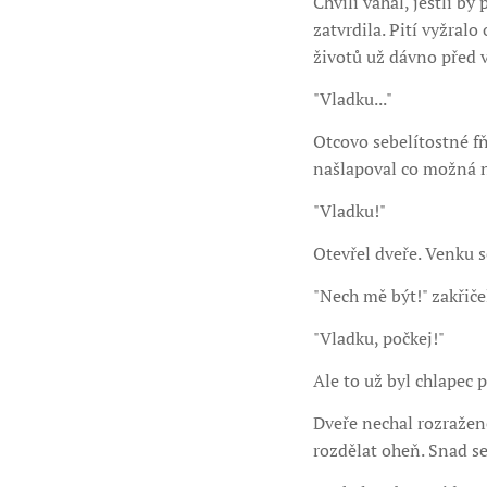
Chvíli váhal, jestli b
zatvrdila. Pití vyžralo
životů už dávno před v
"Vladku..."
Otcovo sebelítostné fň
našlapoval co možná nej
"Vladku!"
Otevřel dveře. Venku s
"Nech mě být!" zakřiče
"Vladku, počkej!"
Ale to už byl chlapec p
Dveře nechal rozražené
rozdělat oheň. Snad se