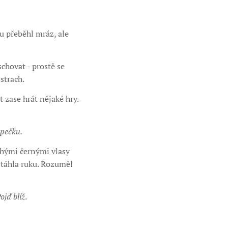
mu přeběhl mráz, ale
chovat - prostě se
strach.
t zase hrát nějaké hry.
apečku.
ouhými černými vlasy
ztáhla ruku. Rozuměl
ojď blíž
.