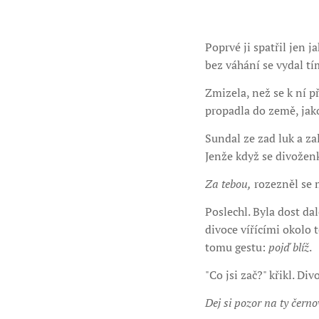
Poprvé ji spatřil jen 
bez váhání se vydal t
Zmizela, než se k ní p
propadla do země, jako
Sundal ze zad luk a zal
Jenže když se divoženk
Za tebou,
rozezněl se 
Poslechl. Byla dost da
divoce vířícími okolo 
tomu gestu:
pojď blíž
.
"Co jsi zač?" křikl. D
Dej si pozor na ty černo