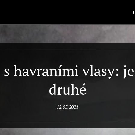
 s havraními vlasy: j
druhé
12.05.2021