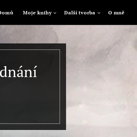
Domů
Moje knihy
Další tvorba
O mně
ednání