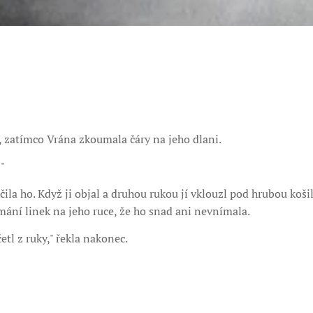
, zatímco Vrána zkoumala čáry na jeho dlani.
"
čila ho. Když ji objal a druhou rukou jí vklouzl pod hrubou košil
ání linek na jeho ruce, že ho snad ani nevnímala.
etl z ruky," řekla nakonec.