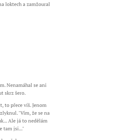
 na loktech a zamžoural
em. Nenamáhal se ani
t skrz šero.
t, to přece víš. Jenom
zlyknul. "Vím, že se na
k... Ale já to nedělám
 tam jsi..."