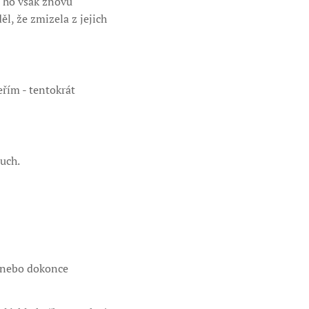
e ho však znovu
ěl, že zmizela z jejich
eřím - tentokrát
duch.
, nebo dokonce