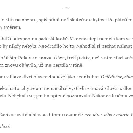
+++
jako stín na obzoru, spíš přání než skutečnou bytost. Po páteři 
ím směrem.
řiblížil alespoň na padesát kroků. V rovné stepi neměla kam se s
 by nikdy nebyla. Neodradilo ho to. Nehodlal si nechat nahnat 
ožil šíp. Pokud se znovu ukáže, trefí ji dřív, než s ním stačí začí
a znovu objevila, už mu nestála v ráně.
mu v hlavě dívčí hlas melodický jako zvonkohra.
Ohlédni se, chl
leko na to, aby se ani nenamáhal vystřelit - tmavá silueta s dl
těla. Nehýbala se, jen ho upřeně pozorovala. Nakonec k němu v
ivoženka zavrtěla hlavou. I tomu rozuměl:
nebudu s tebou mluvit. P
vlasé.