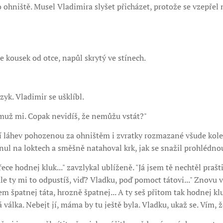
 ohniště. Musel Vladimira slyšet přicházet, protože se vzepřel
e kousek od otce, napůl skrytý ve stínech.
zyk. Vladimir se ušklíbl.
muž mi. Copak nevidíš, že nemůžu vstát?"
cí láhev pohozenou za ohništěm i zvratky rozmazané všude kol
ul na loktech a směšně natahoval krk, jak se snažil prohlédnou
ece hodnej kluk..." zavzlykal ublíženě. "Já jsem tě nechtěl prašti
le ty mi to odpustíš, viď? Vladku, poď pomoct tátovi..." Znovu v
m špatnej táta, hrozně špatnej... A ty seš přitom tak hodnej klu
 válka. Nebejt jí, máma by tu ještě byla. Vladku, ukaž se. Vím, že