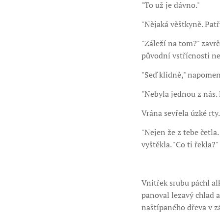
"To už je dávno."
"Nějaká věštkyně. Patř
"Záleží na tom?" zavrče
původní vstřícnosti n
"Seď klidně," napomenu
"Nebyla jednou z nás. B
Vrána sevřela úzké rty.
"Nejen že z tebe četla.
vyštěkla. "Co ti řekla?"
Vnitřek srubu páchl al
panoval lezavý chlad 
naštípaného dřeva v zá