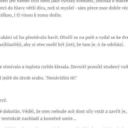
y přeci jen neměl cítit něco jako výčitky svědomí, zmínka o matc
 otci do hlavy větší díru, než si myslel - sám přece moc dobře věd
álkou, i čí vinou k tomu došlo.
ukání už ho přestávalo bavit. Otočil se na patě a vydal se ke dv
hlasitěji, aby si otec mohl být jistý, že tam je. A že odchází.
e stmívalo a teplota rychle klesala. Dovnitř pronikl studený vz
l ještě do útrob srubu. "Nenávidím tě!"
ryč.
 dokořán. Věděl, že otec nebude mít dost síly vstát a zavřít je
 tentokrát nachladí a konečně umře...