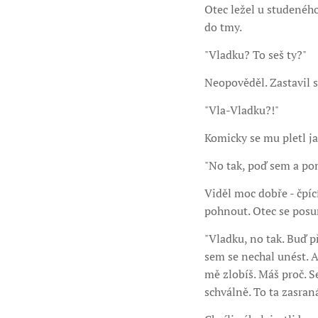
Otec ležel u studeného
do tmy.
"Vladku? To seš ty?"
Neopověděl. Zastavil s
"Vla-Vladku?!"
Komicky se mu pletl ja
"No tak, poď sem a po
Viděl moc dobře - čpí
pohnout. Otec se posun
"Vladku, no tak. Buď př
sem se nechal unést. A
mě zlobíš. Máš proč. Se
schválně. To ta zasraná