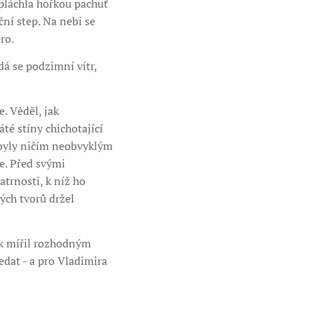
spláchla hořkou pachuť
ní step. Na nebi se
ro.
dá se podzimní vítr,
. Věděl, jak
áté stíny chichotající
nebyly ničím neobvyklým
te. Před svými
atrnosti, k níž ho
ných tvorů držel
ak mířil rozhodným
edat - a pro Vladimira