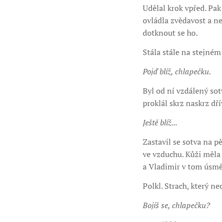
Udělal krok vpřed. Pak
ovládla zvědavost a ne
dotknout se ho.
Stála stále na stejném
Pojď blíž, chlapečku.
Byl od ní vzdálený sot
proklál skrz naskrz dř
Ještě blíž...
Zastavil se sotva na p
ve vzduchu. Kůži měla 
a Vladimir v tom úsměv
Polkl. Strach, který n
Bojíš se, chlapečku?