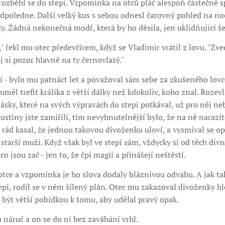
rozběhl se do stepi. Vzpomínka na otců pláč alespoň částečně 
poledne. Další velký kus s sebou odnesl čarovný pohled na noč
y. Žádná nekonečná modř, která by ho děsila, jen uklidňující še
 řekl mu otec předevčírem, když se Vladimir vrátil z lovu. "Zve
j si pozor hlavně na ty černovlasý."
í - bylo mu patnáct let a považoval sám sebe za zkušeného lovce
měl trefit králíka z větší dálky než kdokoliv, koho znal. Rozevl
ásky, které na svých výpravách do stepi potkával, už pro něj 
pustiny jste zamířili, tím nevyhnutelnější bylo, že na ně narazí
 rád kasal, že jednou takovou divoženku uloví, a vysmíval se op
 starší muži. Když však byl ve stepi sám, vždycky si od těch div
co jsou zač - jen to, že čpí magií a přinášejí neštěstí.
otce a vzpomínka je ho slova dodaly bláznivou odvahu. A jak t
epi, rodil se v něm šílený plán. Otec mu zakazoval divoženky hl
být větší pobídkou k tomu, aby udělal pravý opak.
 náruč a on se do ní bez zaváhání vrhl.