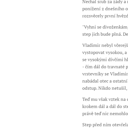
Nechal srub za zády a 
ponížení z dnešního od
rozsvěcely první hvězd
"Vyhni se divoženkám,"
step jich bude plná. De
Vladimir nebyl včerejš
vystopovat vysokou, a u
se vysokými dívčími hl
- čím dál do travnaté 
vrstevníky se Vladimir
nabádal otec a ostatní
odstup. Nikdo netušil, 
Teď mu však vztek na 
krokem dál a dál do st
právě teď nic nemohlo 
Step před ním otevřela