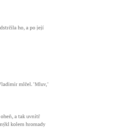
strčila ho, a po její
Vladimir mlčel. "Mluv,"
 oheň, a tak uvnitř
osmýkl kolem hromady