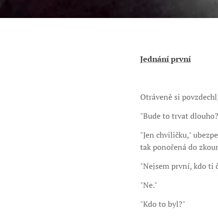
Jednání první
Otráveně si povzdechl
"Bude to trvat dlouho?
"Jen chviličku," ubezpe
tak ponořená do zkoum
"Nejsem první, kdo ti č
"Ne."
"Kdo to byl?"